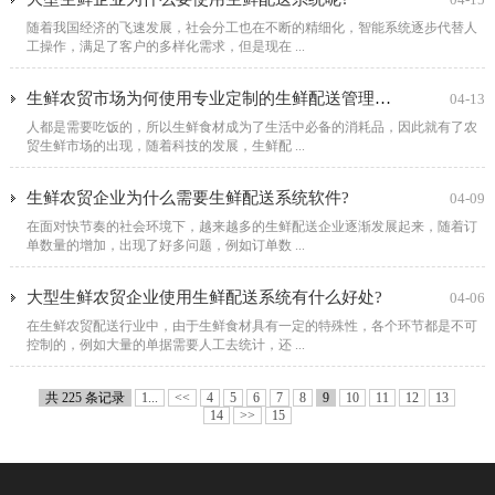
随着我国经济的飞速发展，社会分工也在不断的精细化，智能系统逐步代替人
工操作，满足了客户的多样化需求，但是现在 ...
生鲜农贸市场为何使用专业定制的生鲜配送管理系统呢?
04-13
人都是需要吃饭的，所以生鲜食材成为了生活中必备的消耗品，因此就有了农
贸生鲜市场的出现，随着科技的发展，生鲜配 ...
生鲜农贸企业为什么需要生鲜配送系统软件?
04-09
在面对快节奏的社会环境下，越来越多的生鲜配送企业逐渐发展起来，随着订
单数量的增加，出现了好多问题，例如订单数 ...
大型生鲜农贸企业使用生鲜配送系统有什么好处?
04-06
在生鲜农贸配送行业中，由于生鲜食材具有一定的特殊性，各个环节都是不可
控制的，例如大量的单据需要人工去统计，还 ...
共 225 条记录
1...
<<
4
5
6
7
8
9
10
11
12
13
14
>>
15