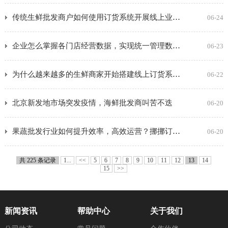
传统生鲜批发商户如何使用订货系统开展线上业务？
06-24
企业怎么掌握各门店经营数据，实现统一管理数据化运营
06-23
为什么越来越多的生鲜商家开始搭建线上订货系统？
06-22
北京新发地市场突发疫情，海鲜批发商叫苦不迭
06-20
果蔬批发行业如何提升效率，高效运营？挪挪订货这样做
06-20
共 225 条记录
1...
<<
5
6
7
8
9
10
11
12
13
14
15
>>
新闻资讯
帮助中心
关于我们