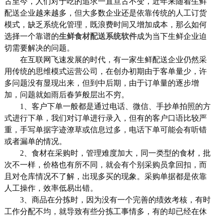
古至今，人们对于吃的追求一直亘古不变，近年来随着生鲜
配送企业越来越多，但大多数企业还是依靠传统的人工订货
模式，缺乏系统化管理，既浪费时间又增加成本，那么如何
选择一个靠谱的
生鲜食材配送系统软件
成为当下生鲜企业迫
切需要解决的问题。
在互联网飞速发展的时代，有一家生鲜配送企业仍然采
用传统的思维模式运营公司，在创办初期由于客单量少，许
多问题没有显现出来，但到中后期，由于订单量的逐步增
加，问题就如雨后春笋般层出不穷。
1、客户下单一般都是通过电话、微信、手抄单拍照的方
式进行下单，我们对订单进行录入，但有的客户口语比较严
重，手写单据字迹潦草或信息过多，电话下单可能会有听错
或者漏单的情况。
2、食材在采购时，管理难度加大，同一类型的食材，批
次不一样，价格也有所不同，就会有个别采购员拿回扣，而
且对仓库情况不了解，出现多买的现象。采购单据都是依靠
人工操作，效率低易出错。
3、商品在分拣时，因为没有一个完善的绩效考核，有时
工作分配不均，就导致有些分拣工事情多，有的却已经在休