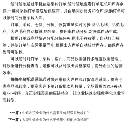
随时随地通过手机创建采购订单;随时随地查看订单汇总和库存余
额;一键将采购订单发送给供应商，并自动同步财务和仓库;采购订单可
以按时间分批采购入库。
订单、采购、仓储、分拣、收货重量实时同步;商品毛利、品类毛
利、客户毛利自动核算;销售量、费用率自动分析;对账单自动生成。
根据订单或商品快速分配分拣任务;用电子秤称重，自动打印标
签，并使订单与实际重量同步;根据出入库单自动核对库存，确保库存
盈亏可依赖。
可以随时对订单，采购，客户，商品数据进行多维度数据管理，
对数据进行分析查看，老板可以及时做出调整策略，提升企业的运营
效率。
挪挪生鲜配送系统
通过快速搭建客户在线订货管理系统，提高仓
库商品流转率，提高客户下单订货批次和数量，全场景覆盖PC+移动
端+小程序，真正实现渠道供应链整合，让企业快速实现数字化企业管
理转型。
上一篇：
生鲜农贸企业为什么需要生鲜配送系统软件?
下一篇：
大型生鲜企业为什么要使用生鲜配送系统呢?