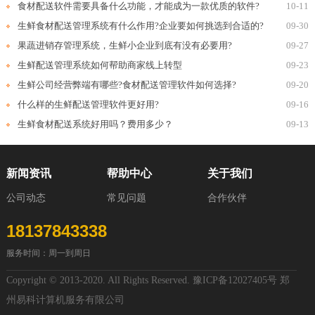
食材配送软件需要具备什么功能，才能成为一款优质的软件?
10-11
生鲜食材配送管理系统有什么作用?企业要如何挑选到合适的?
09-30
果蔬进销存管理系统，生鲜小企业到底有没有必要用?
09-27
生鲜配送管理系统如何帮助商家线上转型
09-23
生鲜公司经营弊端有哪些?食材配送管理软件如何选择?
09-20
什么样的生鲜配送管理软件更好用?
09-16
生鲜食材配送系统好用吗？费用多少？
09-13
新闻资讯
帮助中心
关于我们
公司动态
常见问题
合作伙伴
18137843338
服务时间：周一到周日
Copyright © 2013-2020. All Rights Reserved.
豫ICP备12027405号
郑
州易科计算机服务有限公司