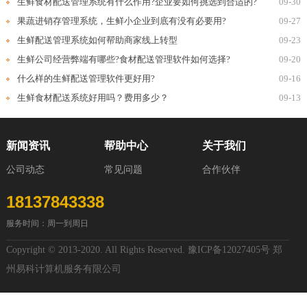
生鲜食材配送管理系统有什么作用?企业要如何挑选到合适的?
09-30
果蔬进销存管理系统，生鲜小企业到底有没有必要用?
09-27
生鲜配送管理系统如何帮助商家线上转型
09-23
生鲜公司经营弊端有哪些?食材配送管理软件如何选择?
09-20
什么样的生鲜配送管理软件更好用?
09-16
生鲜食材配送系统好用吗？费用多少？
09-13
新闻资讯
帮助中心
关于我们
公司动态
常见问题
合作伙伴
18137843338
服务时间：周一到周日
Copyright © 2013-2020. All Rights Reserved.
豫ICP备12027405号
郑
州易科计算机服务有限公司