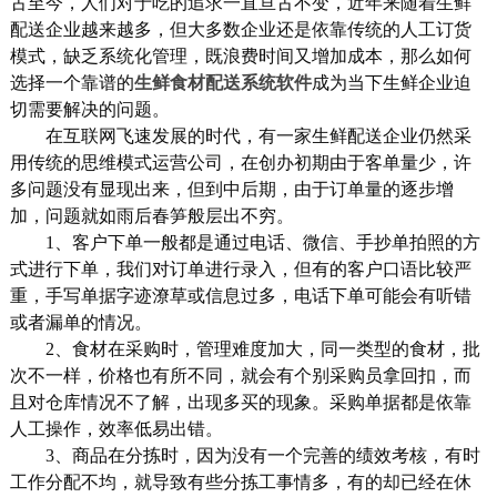
古至今，人们对于吃的追求一直亘古不变，近年来随着生鲜
配送企业越来越多，但大多数企业还是依靠传统的人工订货
模式，缺乏系统化管理，既浪费时间又增加成本，那么如何
选择一个靠谱的
生鲜食材配送系统软件
成为当下生鲜企业迫
切需要解决的问题。
在互联网飞速发展的时代，有一家生鲜配送企业仍然采
用传统的思维模式运营公司，在创办初期由于客单量少，许
多问题没有显现出来，但到中后期，由于订单量的逐步增
加，问题就如雨后春笋般层出不穷。
1、客户下单一般都是通过电话、微信、手抄单拍照的方
式进行下单，我们对订单进行录入，但有的客户口语比较严
重，手写单据字迹潦草或信息过多，电话下单可能会有听错
或者漏单的情况。
2、食材在采购时，管理难度加大，同一类型的食材，批
次不一样，价格也有所不同，就会有个别采购员拿回扣，而
且对仓库情况不了解，出现多买的现象。采购单据都是依靠
人工操作，效率低易出错。
3、商品在分拣时，因为没有一个完善的绩效考核，有时
工作分配不均，就导致有些分拣工事情多，有的却已经在休